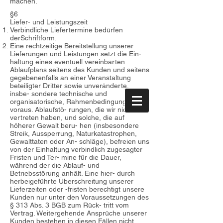
machen.
§6
Liefer- und Leistungszeit
Verbindliche Liefertermine bedürfen
derSchriftform.
Eine rechtzeitige Bereitstellung unserer
Lieferungen und Leistungen setzt die Ein-
haltung eines eventuell vereinbarten
Ablaufplans seitens des Kunden und seitens
gegebenenfalls an einer Veranstaltung
beteiligter Dritter sowie unveränderte,
insbe- sondere technische und
organisatorische, Rahmenbedingungen
voraus. Ablaufstö- rungen, die wir nicht zu
vertreten haben, und solche, die auf
höherer Gewalt beru- hen (insbesondere
Streik, Aussperrung, Naturkatastrophen,
Gewalttaten oder An- schläge), befreien uns
von der Einhaltung verbindlich zugesagter
Fristen und Ter- mine für die Dauer,
während der die Ablauf- und
Betriebsstörung anhält. Eine hier- durch
herbeigeführte Überschreitung unserer
Lieferzeiten oder -fristen berechtigt unsere
Kunden nur unter den Voraussetzungen des
§ 313 Abs. 3 BGB zum Rück- tritt vom
Vertrag. Weitergehende Ansprüche unserer
Kunden bestehen in diesen Fällen nicht.