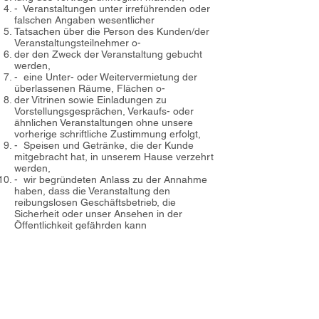
- Veranstaltungen unter irreführenden oder
falschen Angaben wesentlicher
Tatsachen über die Person des Kunden/der
Veranstaltungsteilnehmer o-
der den Zweck der Veranstaltung gebucht
werden,
- eine Unter- oder Weitervermietung der
überlassenen Räume, Flächen o-
der Vitrinen sowie Einladungen zu
Vorstellungsgesprächen, Verkaufs- oder
ähnlichen Veranstaltungen ohne unsere
vorherige schriftliche Zustimmung erfolgt,
- Speisen und Getränke, die der Kunde
mitgebracht hat, in unserem Hause verzehrt
werden,
- wir begründeten Anlass zu der Annahme
haben, dass die Veranstaltung den
reibungslosen Geschäftsbetrieb, die
Sicherheit oder unser Ansehen in der
Öffentlichkeit gefährden kann
- die Räumlichkeiten berechtigterweise –
auf der Grundlage entsprechender
vertraglicher Vereinbarungen mit uns – von
bestimmten Veranstaltern, insbe- sondere
der UEFA oder der FIFA, zu Zeiten in
Anspruch genommen werden, die mit der
geplanten Inanspruchnahme durch den
Kunden zeitlich ganz oder teilweise