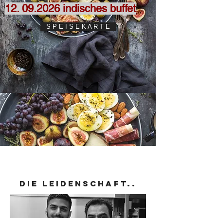
12. 09.2026
indisches buffet
S P E I S E K A R T E
Unsere Geschichte
Die LEIDENSCHAFT..